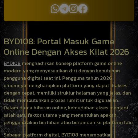
BYD108: Portal Masuk Game
Online Dengan Akses Kilat 2026
BYD108
menghadirkan konsep platform game online
modern yang menyesuaikan diri dengan kebutuhan
pengguna digital saat ini. Pengguna tahun 2026
umumnya mengharapkan platform yang dapat diakses
dengan cepat, memiliki struktur halaman yang jelas, dan
tidak membutuhkan proses rumit untuk digunakan.
Dalam dunia hiburan online, kemudahan akses menjadi
salah satu faktor utama yang menentukan apakah
pengguna akan bertahan atau berpindah ke platform lain.
Sebagai platform digital, BYD108 menempatkan