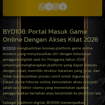
BYD108: Portal Masuk Game
Online Dengan Akses Kilat 2026
BYD108
menghadirkan konsep platform game online
modern yang menyesuaikan diri dengan kebutuhan
pengguna digital saat ini. Pengguna tahun 2026
umumnya mengharapkan platform yang dapat diakses
dengan cepat, memiliki struktur halaman yang jelas, dan
tidak membutuhkan proses rumit untuk digunakan.
Dalam dunia hiburan online, kemudahan akses menjadi
salah satu faktor utama yang menentukan apakah
pengguna akan bertahan atau berpindah ke platform lain.
Sebagai platform digital, BYD108 menempatkan
pengalaman pengguna sebagai elemen penting. Tampilan
sederhana bukan berarti minim kualitas, melainkan
menunjukkan bahwa setiap elemen dirancang agar