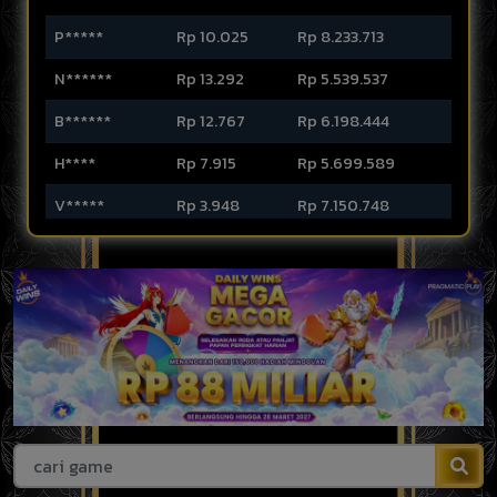
B******
Rp 12.767
Rp 6.198.444
H****
Rp 7.915
Rp 5.699.589
V*****
Rp 3.948
Rp 7.150.748
K******
Rp 1.252
Rp 10.936.648
K***
Rp 10.878
Rp 10.535.807
Terbaru
Lihat lebih banyak