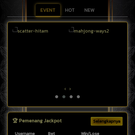
‹
›
🏆 Pemenang Jackpot
Selengkapnya
Username
Bet
Win/Lose
P*****
Rp 10.025
Rp 8.233.713
N******
Rp 13.292
Rp 5.539.537