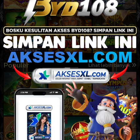
Populer
Lihat lebih banyak