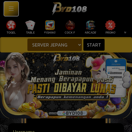
TOGEL
TABLE
FISHING
COCK F.
ARCADE
PROMO
MEG
START
Username