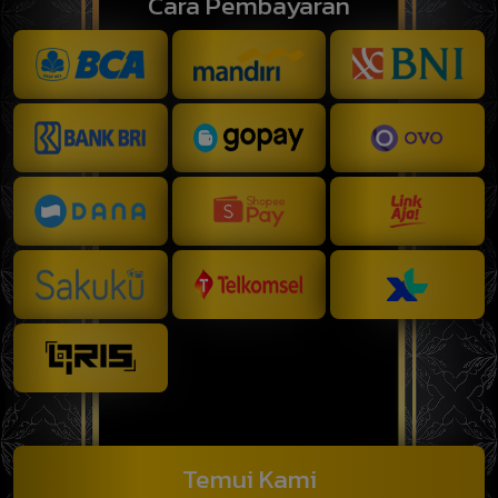
Temui Kami