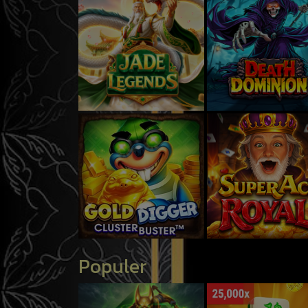
Populer