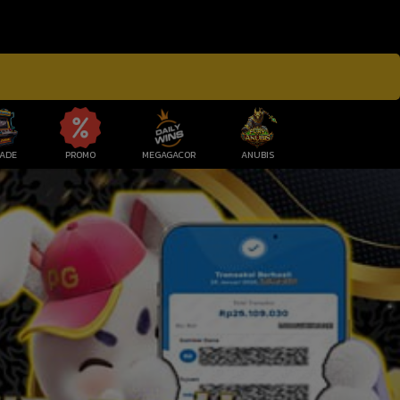
ADE
PROMO
MEGAGACOR
ANUBIS