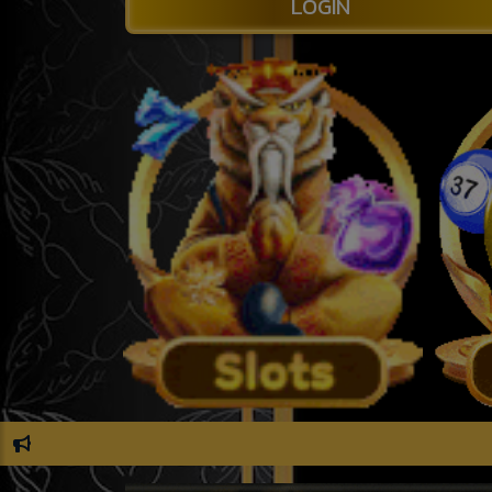
LOGIN