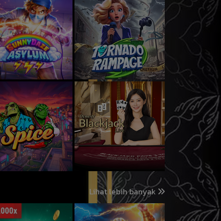
Lihat lebih banyak