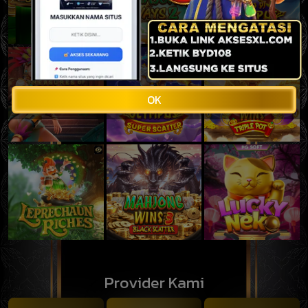
OK
Provider Kami