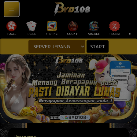
TOGEL
TABLE
FISHING
COCK F.
ARCADE
PROMO
MEG
START
Username