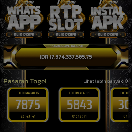
IDR 17.374.337.585,57
Pasaran Togel
Lihat lebih banyak
TOTOMACAU 16
TOTOMACAU 19
TOTOMA
7875
5843
30
22 : 43 : 40
01 : 43 : 40
04 : 4
EVENT
HOT
NEW