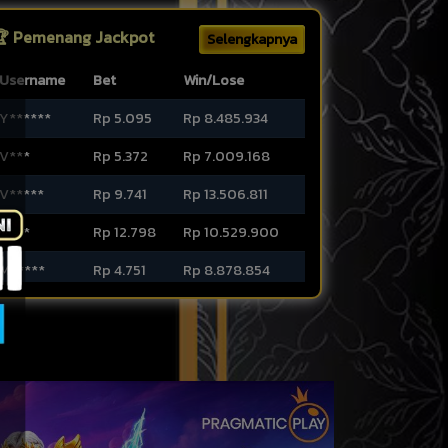
 Pemenang Jackpot
Selengkapnya
Username
Bet
Win/Lose
Y******
Rp 5.095
Rp 8.485.934
V***
Rp 5.372
Rp 7.009.168
V*****
Rp 9.741
Rp 13.506.811
I****
Rp 12.798
Rp 10.529.900
M*****
Rp 4.751
Rp 8.878.854
P*****
Rp 4.536
Rp 8.911.098
Z****
Rp 10.953
Rp 9.849.073