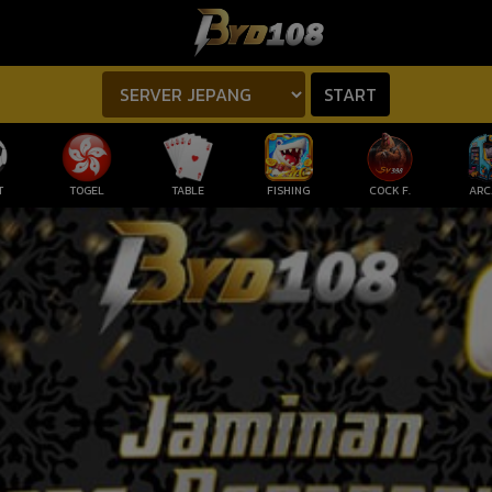
START
T
TOGEL
TABLE
FISHING
COCK F.
ARC