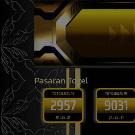
Pasaran Togel
TOMACAU 16
TOTOMACAU 19
TOTOMACAU 22
957
9031
6525
01 : 25 : 15
04 : 25 : 15
07 : 25 : 15