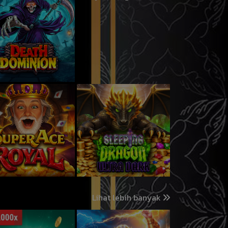
Lihat lebih banyak