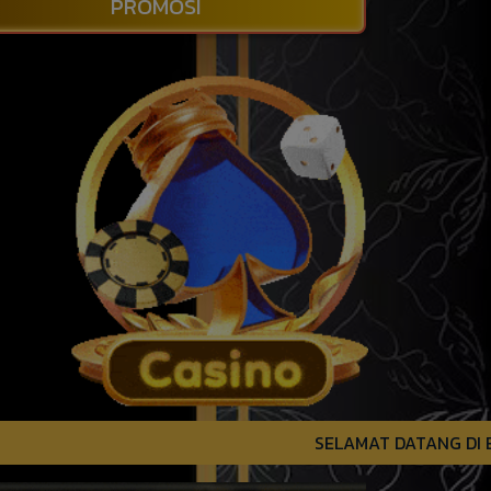
PROMOSI
DI BYD108, SITUS GAME TERPERCAYA DI INDONESIA, MENANG