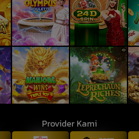
Provider Kami