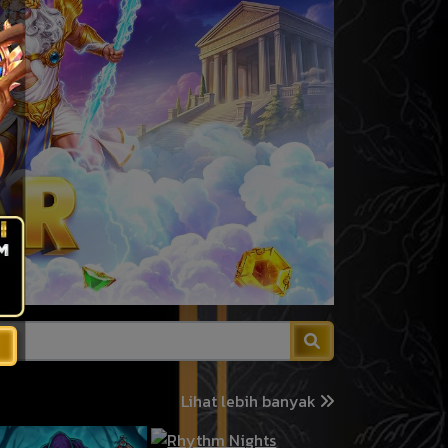
Lihat lebih banyak