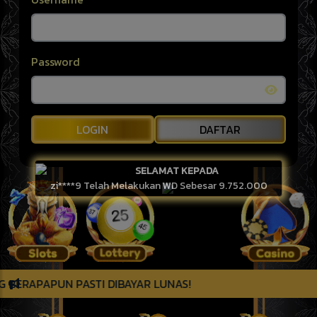
Password
LOGIN
DAFTAR
SELAMAT KEPADA
zi****9 Telah Melakukan WD Sebesar 9.752.000
 DIBAYAR LUNAS!