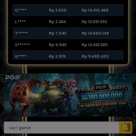
T*****
Rp 7.045
Rp 14.660.149
S******
Rp 9.945
Rp 14.433.385
G****
Rp 2.919
Rp 9.490.420
G****
Rp 14.420
Rp 6.305.426
I****
Rp 6.434
Rp 12.929.573
Terbaru
Lihat lebih banyak