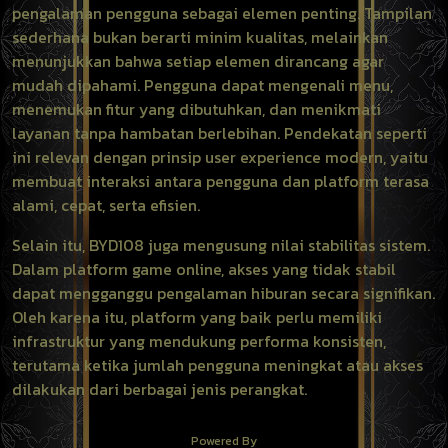
mudah dipahami. Pengguna dapat mengenali menu,
menemukan fitur yang dibutuhkan, dan menikmati
layanan tanpa hambatan berlebihan. Pendekatan seperti
ini relevan dengan prinsip user experience modern, yaitu
membuat interaksi antara pengguna dan platform terasa
alami, cepat, serta efisien.
Selain itu, BYD108 juga mengusung nilai stabilitas sistem.
Dalam platform game online, akses yang tidak stabil
dapat mengganggu pengalaman hiburan secara signifikan.
Oleh karena itu, platform yang baik perlu memiliki
infrastruktur yang mendukung performa konsisten,
terutama ketika jumlah pengguna meningkat atau akses
dilakukan dari berbagai jenis perangkat.
Powered By