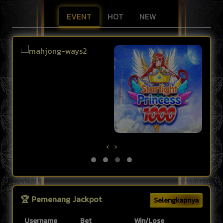
‹
›
🏆 Pemenang Jackpot
Selengkapnya
Username
Bet
Win/Lose
G****
Rp 3.920
Rp 14.410.466
L****
Rp 2.384
Rp 13.831.555