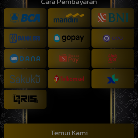
Temui Kami