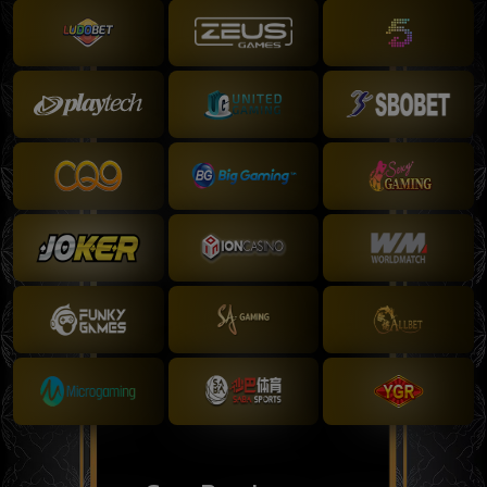
Cara Pembayaran