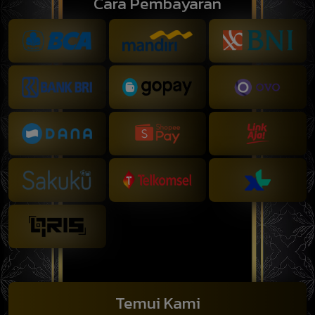
Temui Kami