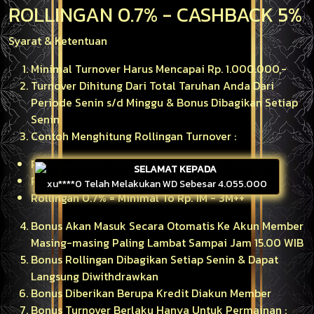
ROLLINGAN 0.7% - CASHBACK 5%
Syarat & Ketentuan
Minimal Turnover Harus Mencapai Rp. 1.000.000,-
Turnover Dihitung Dari Total Taruhan Anda Dari
Periode Senin s/d Minggu & Bonus Dibagikan Setiap
Senin
Contoh Menghitung Rollingan Turnover :
Rollingan 0.5% = Minimal TO Rp. 1 juta - 500 juta
SELAMAT KEPADA
Rollingan 0.6% = Minimal To Rp. 500 juta - 1M
xu****0 Telah Melakukan WD Sebesar 4.055.000
Rollingan 0.7% = Minimal To Rp. 1M - 3M++
Bonus Akan Masuk Secara Otomatis Ke Akun Member
Masing-masing Paling Lambat Sampai Jam 15.00 WIB
Bonus Rollingan Dibagikan Setiap Senin & Dapat
Langsung Diwithdrawkan
Bonus Diberikan Berupa Kredit Diakun Member
Bonus Turnover Berlaku Hanya Untuk Permainan :