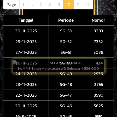
Page
1
...
7
8
9
10
11
12
Tanggal
Periode
Nomor
30-11-2025
SG-53
3393
29-11-2025
SG-52
7352
27-11-2025
SG-51
5038
26-11-2025
SG-50
1434
SELAMAT KEPADA
ho****3 Telah Melakukan WD Sebesar 4.539.000
24-11-2025
SG-49
2936
23-11-2025
SG-48
2755
22-11-2025
SG-47
8590
20-11-2025
SG-46
5825
19-11-2025
SG-45
9551