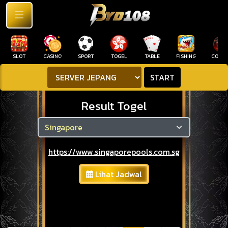
SLOT
CASINO
SPORT
TOGEL
TABLE
FISHING
COCK F
START
Result Togel
https://www.singaporepools.com.sg
Lihat Jadwal