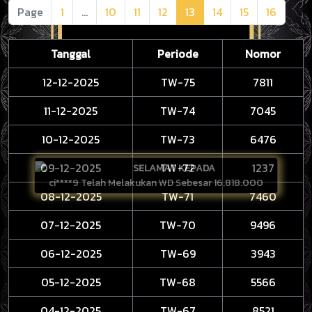
Page
1
...
10
11
12
13
14
15
16
Tanggal
Periode
Nomor
12-12-2025
TW-75
7811
11-12-2025
TW-74
7045
10-12-2025
TW-73
6476
09-12-2025
TW-72
1237
SELAMAT KEPADA
ci****9 Telah Melakukan WD Sebesar 16.818.000
08-12-2025
TW-71
7460
07-12-2025
TW-70
9496
06-12-2025
TW-69
3943
05-12-2025
TW-68
5566
04-12-2025
TW-67
8521