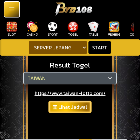
SLOT
CASINO
SPORT
TOGEL
TABLE
FISHING
COCK F
START
Result Togel
https://www.taiwan-lotto.com/
Lihat Jadwal