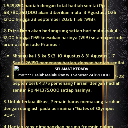
1. 549,850 hadiah dengan total hadiah senilai Rp
68,780,250,000 akan diberikan mulai 3 Agustus 2026
12:00 hingga 28 September 2026 11:59 (WIB).
2. Prize Drop akan berlangsung setiap hari mulai pukul
12:00 hingga 11:59 keesokan harinya (WIB) selama periode
promosi. Periode Promosi:
Minggu ke 1 & ke 5 (3-10 Agustus & 31 Agustus – 7
Sept): 26,150 pemenang harian, dengan hadiah senilai
SELAMAT KEPADA
Rp 3,588,750,000 setiap harinya.
mo****3 Telah Melakukan WD Sebesar 24.169.000
Minggu ke 2-4 (10-31 Agustus) & Minggu ke 6-8 (7-28
September): 4,375 pemenang harian, dengan hadiah
senilai Rp 441,375,000 setiap harinya.
3. Untuk terkualifikasi, Pemain harus memasang taruhan
dengan uang asli pada permainan “Gates of Olympus
POP”.
4. Hadiah yang dimenangkan berupa freespin dalam