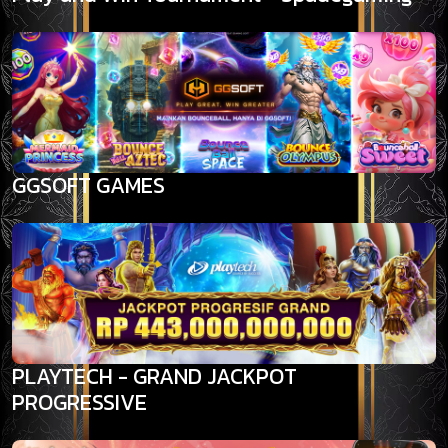
GGSOFT GAMES
PLAYTECH - GRAND JACKPOT
PROGRESSIVE