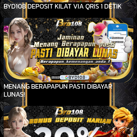
BYD108 DEPOSIT KILAT VIA QRIS 1 DETIK
MENANG BERAPAPUN PASTI DIBAYAR
LUNAS!